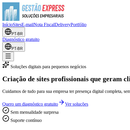
Início
Sites
E-mail
Nota Fiscal
Delivery
Portfólio
PT-BR
Diagnóstico gratuito
PT-BR
Soluções digitais para pequenos negócios
Criação de sites profissionais que
geram cl
Cuidamos de tudo para sua empresa ter presença digital completa, sem
Quero um diagnóstico gratuito
Ver soluções
Sem mensalidade surpresa
Suporte contínuo