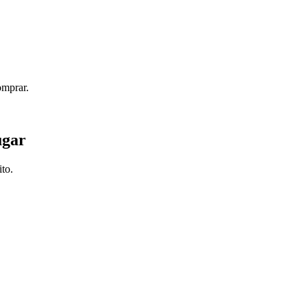
omprar.
ugar
to.