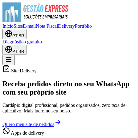
Início
Sites
E-mail
Nota Fiscal
Delivery
Portfólio
PT-BR
Diagnóstico gratuito
PT-BR
Site Delivery
Receba pedidos direto no seu WhatsApp
com
seu próprio site
Cardápio digital profissional, pedidos organizados, zero taxa de
aplicativo. Mais lucro no seu bolso.
Quero meu site de pedidos
Apps de delivery