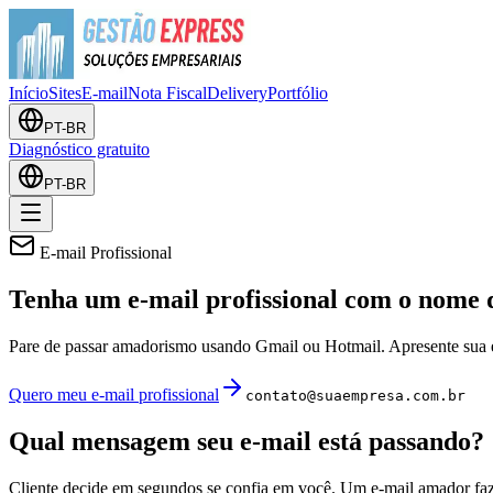
Início
Sites
E-mail
Nota Fiscal
Delivery
Portfólio
PT-BR
Diagnóstico gratuito
PT-BR
E-mail Profissional
Tenha um e-mail profissional com o
nome 
Pare de passar amadorismo usando Gmail ou Hotmail. Apresente sua e
Quero meu e-mail profissional
contato@
suaempresa
.com.br
Qual mensagem seu e-mail está passando?
Cliente decide em segundos se confia em você. Um e-mail amador fa