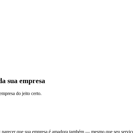
da sua empresa
mpresa do jeito certo.
z parecer que sua empresa é amadora também — mesmo que seu serviço 